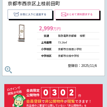
京都市西京区上桂前田町
お気に入りに追加する
まとめて資料請求する
2,999
万円
交通
阪急電鉄京都線 桂駅
土地面積
73.26㎡
小学校区
京都市立桂徳小学校
中学校区
京都市立桂中学校
登録日：2025/11/6
0
3
0
2
会員限定
公開物件
件
会員登録
非公開物件
閲覧
で
が
できます！
売主様のご要望で公開していない「非公開物件」を