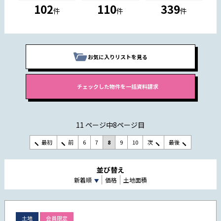
102
110
339
件
件
件
お気に入りリストを見る
11 ページ中8ページ目
最初
前
6
7
8
9
10
次
最後
並び替え
新着順
価格
土地面積
土地
会員限定