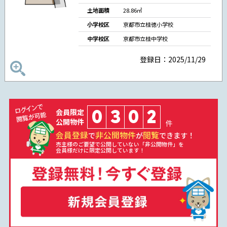
土地面積
28.86㎡
小学校区
京都市立桂徳小学校
中学校区
京都市立桂中学校
登録日：2025/11/29
0
3
0
2
会員限定
公開物件
件
会員登録
非公開物件
閲覧
で
が
できます！
売主様のご要望で公開していない「非公開物件」を
会員様だけに限定公開しています！