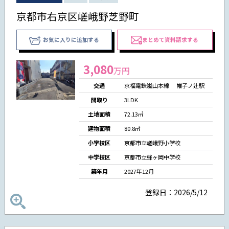
京都市右京区嵯峨野芝野町
お気に入りに追加する
まとめて資料請求する
3,080
万円
交通
京福電鉄嵐山本線 帷子ノ辻駅
間取り
3LDK
土地面積
72.13㎡
建物面積
80.8㎡
小学校区
京都市立嵯峨野小学校
中学校区
京都市立蜂ヶ岡中学校
築年月
2027年12月
登録日：2026/5/12