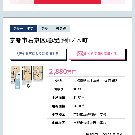
新築一戸建て
新築
未完成
京都市右京区嵯峨野神ノ木町
お気に入りに追加する
まとめて資料請求する
2,880
万円
交通
京福電鉄嵐山本線 有栖川駅
間取り
3LDK
土地面積
41.59㎡
建物面積
66.01㎡
小学校区
京都市立嵯峨野小学校
中学校区
京都市立蜂ヶ岡中学校