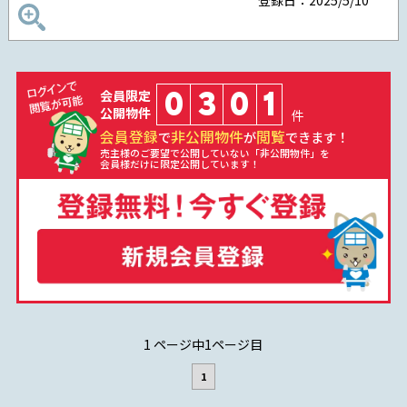
登録日：2025/5/10
0
3
0
1
会員限定
公開物件
件
会員登録
非公開物件
閲覧
で
が
できます！
売主様のご要望で公開していない「非公開物件」を
会員様だけに限定公開しています！
1 ページ中1ページ目
1