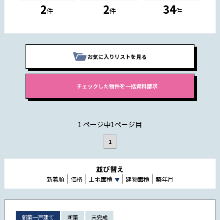
2
2
34
件
件
件
お気に入りリストを見る
1 ページ中1ページ目
1
並び替え
新着順
価格
土地面積
建物面積
築年月
新築一戸建て
新築
未完成