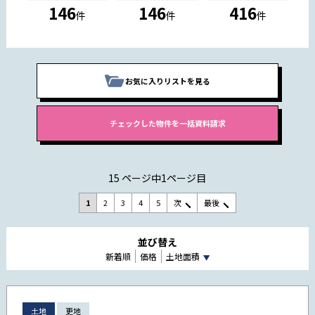
146
146
416
件
件
件
お気に入りリストを見る
15 ページ中1ページ目
1
2
3
4
5
次
最後
並び替え
新着順
価格
土地面積
土地
更地