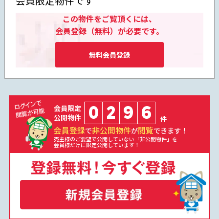
会員限定物件です
この物件をご覧頂くには、
会員登録（無料）が必要です。
無料会員登録
0
2
9
6
会員限定
公開物件
件
会員登録
非公開物件
閲覧
で
が
できます！
売主様のご要望で公開していない「非公開物件」を
会員様だけに限定公開しています！