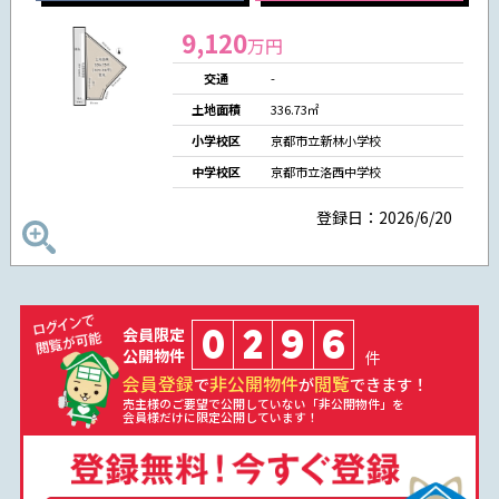
9,120
万円
交通
-
土地面積
336.73㎡
小学校区
京都市立新林小学校
中学校区
京都市立洛西中学校
登録日：2026/6/20
0
2
9
6
会員限定
公開物件
件
会員登録
非公開物件
閲覧
で
が
できます！
売主様のご要望で公開していない「非公開物件」を
会員様だけに限定公開しています！