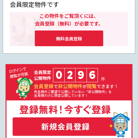
会員限定物件です
この物件をご覧頂くには、
会員登録（無料）が必要です。
無料会員登録
0
2
9
6
会員限定
公開物件
件
会員登録
非公開物件
閲覧
で
が
できます！
売主様のご要望で公開していない「非公開物件」を
会員様だけに限定公開しています！