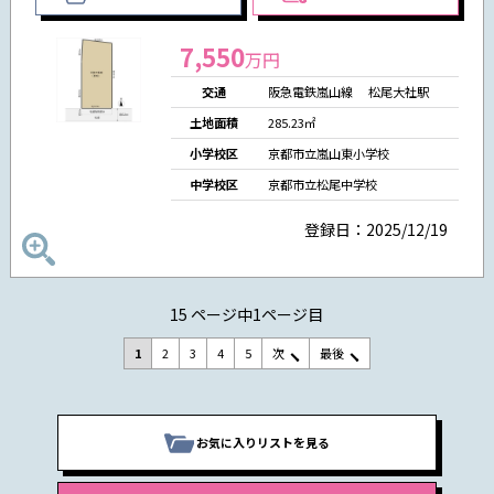
7,550
万円
交通
阪急電鉄嵐山線 松尾大社駅
土地面積
285.23㎡
小学校区
京都市立嵐山東小学校
中学校区
京都市立松尾中学校
登録日：2025/12/19
15 ページ中1ページ目
1
2
3
4
5
次
最後
お気に入りリストを見る