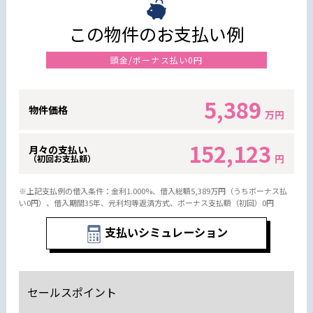
この物件のお支払い例
頭金/ボーナス払い0円
5,389
物件価格
万円
152,123
月々の支払い
円
（初回お支払額）
※上記支払例の借入条件：金利1.000%、借入総額
5,389
万円（うちボーナス払
い0円）、借入期間35年、元利均等返済方式、ボーナス支払額（初回）0円
支払いシミュレーション
セールスポイント