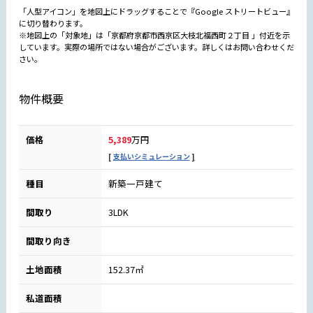
「人型アイコン」を地図上にドラッグすることで『Google ストリートビュー』
に切り替わります。
※地図上の「対象地」は「京都府京都市西京区大枝北福西町２丁目 」付近を示
しています。実際の場所ではない場合がございます。詳しくはお問い合わせくだ
さい。
物件概要
価格
5,389
万円
支払いシミュレーション
種目
新築一戸建て
間取り
3LDK
間取り向き
土地面積
152.37㎡
私道面積