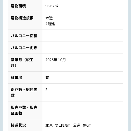
建物面積
98.82㎡
建物構造規模
木造
2階建
バルコニー面積
バルコニー向き
築年月（竣工
2026年 10月
月）
駐車場
有
総戸数・総区画
2
数
販売戸数・販売
区画数
接道状況
北東 間口8.8m 公道 幅6m