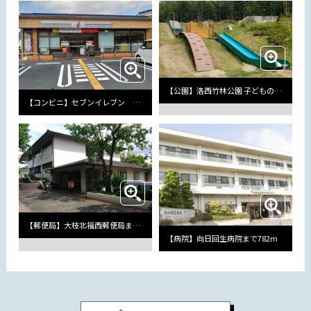
【公園】洛西竹林公園 子どもの広場まで129m
【コンビニ】セブンイレブン 京都洛西ニュータウン店まで1162m
【郵便局】大枝北福西郵便局まで452m
【病院】向日回生病院まで782m