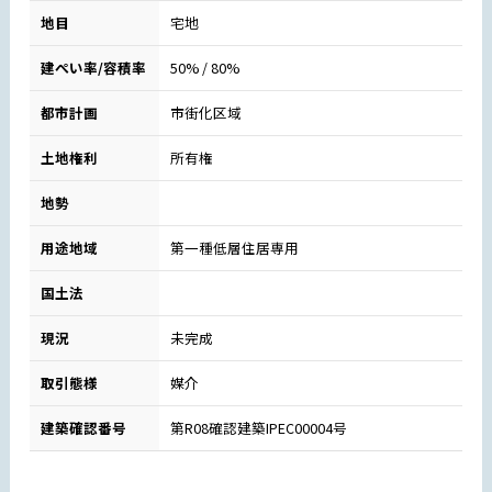
地目
宅地
建ぺい率/容積率
50% / 80%
都市計画
市街化区域
土地権利
所有権
地勢
用途地域
第一種低層住居専用
国土法
現況
未完成
取引態様
媒介
建築確認番号
第R08確認建築IPEC00004号