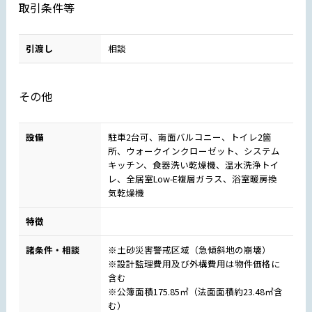
取引条件等
引渡し
相談
その他
設備
駐車2台可、南面バルコニー、トイレ2箇
所、ウォークインクローゼット、システム
キッチン、食器洗い乾燥機、温水洗浄トイ
レ、全居室Low-E複層ガラス、浴室暖房換
気乾燥機
特徴
諸条件・相談
※土砂災害警戒区域（急傾斜地の崩壊）
※設計監理費用及び外構費用は物件価格に
含む
※公簿面積175.85㎡（法面面積約23.48㎡含
む）