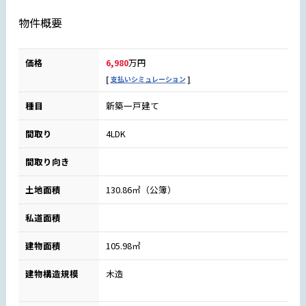
物件概要
価格
6,980
万円
支払いシミュレーション
種目
新築一戸建て
間取り
4LDK
間取り向き
土地面積
130.86㎡（公簿）
私道面積
建物面積
105.98㎡
建物構造規模
木造