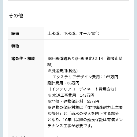
その他
設備
上水道、下水道、オール電化
特徴
諸条件・相談
※計画道路あり(計画決定3.5.14 御陵山崎
線)
※別途費用(税込)
エクステリアデザイン費用：165万円
設計費用：88万円
（インテリアコーディネート費用含む）
※ 水道工事費用：143万円
※地盤・建物保証料：55万円
※建物の保証対象は「住宅構造耐力上主要
な部分」と「雨水の侵入を防止する部分」
となり、10年目以降の延長保証は有償メン
テナンス工事が必要です。