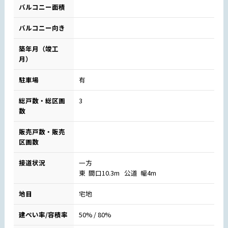
バルコニー面積
バルコニー向き
築年月（竣工
月）
駐車場
有
総戸数・総区画
3
数
販売戸数・販売
区画数
接道状況
一方
東 間口10.3m 公道 幅4m
地目
宅地
建ぺい率/容積率
50% / 80%