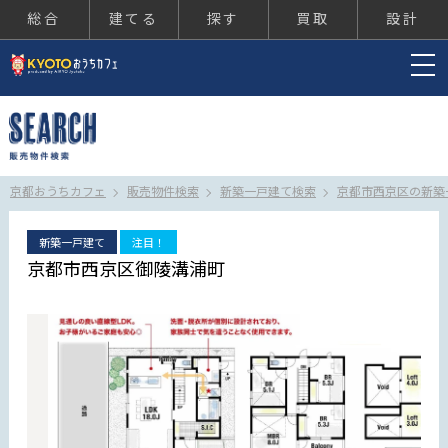
総合
建てる
探す
買取
設計
京都おうちカフェ
京都おうちカフェ
販売物件検索
新築一戸建て検索
京都市西京区の新築
新築一戸建て
注目！
京都市西京区御陵溝浦町