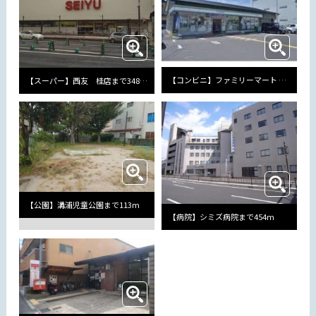
【コンビニ】ファミリーマート 西京御陵溝浦店まで107m
【スーパー】西友 桂店まで348m
【公園】溝浦児童公園まで113m
【病院】シミズ病院まで454m