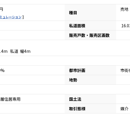
円
売地
種目
ミュレーション
私道面積
16.
販売戸数・販売区画数
6.4m 私道 幅4m
80%
都市計画
市街
地勢
地
低層住居専用
国土法
取引態様
媒介