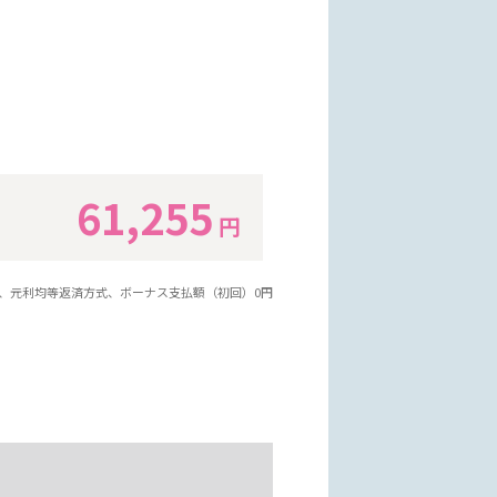
61,255
円
年、元利均等返済方式、ボーナス支払額（初回）0円