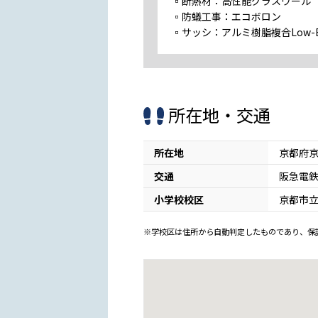
▫断熱材：高性能グラスウール
▫防蟻工事：エコボロン
▫サッシ：アルミ樹脂複合Low-
所在地・交通
所在地
京都府
交通
阪急電鉄
小学校校区
京都市
※学校区は住所から自動判定したものであり、保