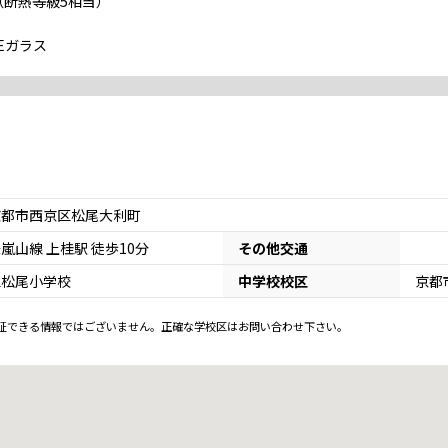
（断熱等級5相当）
Eガラス
京都市西京区松尾大利町
嵐山線 上桂駅 徒歩10分
その他交通
立松尾小学校
中学校校区
京都
証できる情報ではございません。正確な学校区はお問い合わせ下さい。