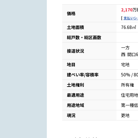
2,170
万
価格
支払いシ
土地面積
76.68㎡
総戸数・総区画数
一方
接道状況
西 間口
地目
宅地
建ぺい率/容積率
50% / 
土地権利
所有権
最適用途
住宅用
用途地域
第一種
現況
更地