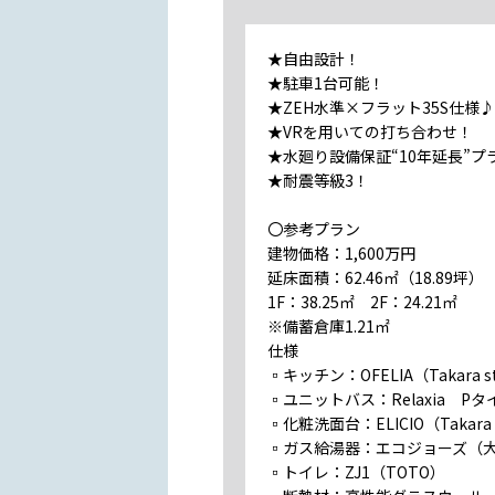
★自由設計！
★駐車1台可能！
★ZEH水準×フラット35S仕様♪
★VRを用いての打ち合わせ！
★水廻り設備保証“10年延長”プ
★耐震等級3！
〇参考プラン
建物価格：1,600万円
延床面積：62.46㎡（18.89坪）
1F：38.25㎡ 2F：24.21㎡
※備蓄倉庫1.21㎡
仕様
▫キッチン：OFELIA（Takara st
▫ユニットバス：Relaxia Pタイプ
▫化粧洗面台：ELICIO（Takara s
▫ガス給湯器：エコジョーズ（
▫トイレ：ZJ1（TOTO）