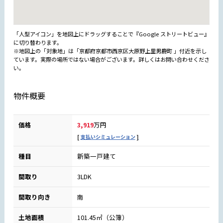
「人型アイコン」を地図上にドラッグすることで『Google ストリートビュー』
に切り替わります。
※地図上の「対象地」は「京都府京都市西京区大原野上里男鹿町 」付近を示し
ています。実際の場所ではない場合がございます。詳しくはお問い合わせくださ
い。
物件概要
価格
3,919
万円
支払いシミュレーション
種目
新築一戸建て
間取り
3LDK
間取り向き
南
土地面積
101.45㎡（公簿）