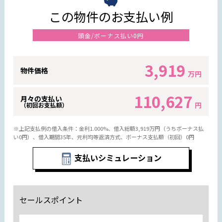
この物件のお支払い例
頭金/ボーナス払い0円
3,919
物件価格
万円
110,627
月々の支払い
円
（初回お支払額）
※上記支払例の借入条件：金利1.000%、借入総額
3,919
万円（うちボーナス払
い0円）、借入期間35年、元利均等返済方式、ボーナス支払額（初回）0円
支払いシミュレーション
セールスポイント