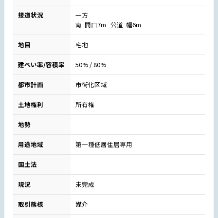
接道状況
一方
南 間口7m 公道 幅6m
地目
宅地
建ぺい率/容積率
50% / 80%
都市計画
市街化区域
土地権利
所有権
地勢
用途地域
第一種低層住居専用
国土法
現況
未完成
取引態様
媒介