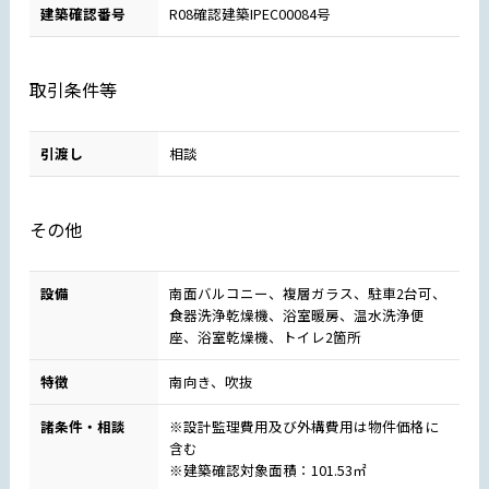
建築確認番号
R08確認建築IPEC00084号
取引条件等
引渡し
相談
その他
設備
南面バルコニー、複層ガラス、駐車2台可、
食器洗浄乾燥機、浴室暖房、温水洗浄便
座、浴室乾燥機、トイレ2箇所
特徴
南向き、吹抜
諸条件・相談
※設計監理費用及び外構費用は物件価格に
含む
※建築確認対象面積：101.53㎡