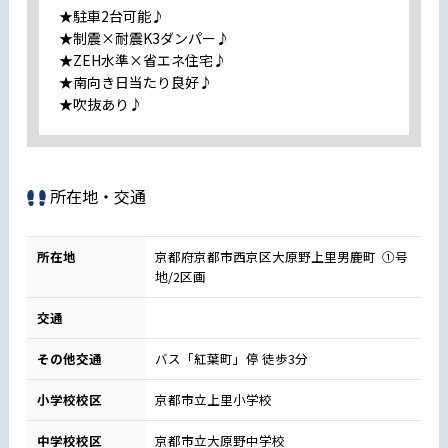
★駐車2台可能♪
★制震×耐震K3ダンパー♪
★ZEH水準×省エネ住宅♪
★南向き日当たり良好♪
★吹抜あり♪
所在地・交通
所在地
京都府京都市西京区大原野上里男鹿町 ①号
地/2区画
交通
その他交通
バス「紅葉町」停 徒歩3分
小学校校区
京都市立上里小学校
中学校校区
京都市立大原野中学校