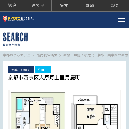
総合
建てる
探す
買取
設計
京都おうちカフェ
京都おうちカフェ
販売物件検索
新築一戸建て検索
京都市西京区の新築
新築一戸建て
注目！
京都市西京区大原野上里男鹿町