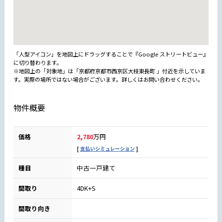
「人型アイコン」を地図上にドラッグすることで『Google ストリートビュー』
に切り替わります。
※地図上の「対象地」は「京都府京都市西京区大枝東長町 」付近を示していま
す。実際の場所ではない場合がございます。詳しくはお問い合わせください。
物件概要
価格
2,780
万円
支払いシミュレーション
種目
中古一戸建て
間取り
4DK+S
間取り向き