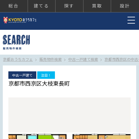
総合
建てる
探す
買取
設計
京都おうちカフェ
京都おうちカフェ
販売物件検索
中古一戸建て検索
京都市西京区の中古
中古一戸建て
注目！
京都市西京区大枝東長町