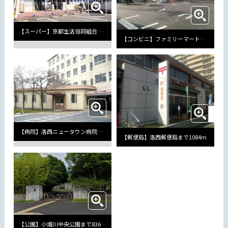
【スーパー】京都生活協同組合 コープらくさいまで611m
【コンビニ】ファミリーマート 洛西中山店まで393m
【病院】洛西ニュータウン病院まで672m
【郵便局】洛西郵便局まで1084m
【公園】小畑川中央公園まで836m