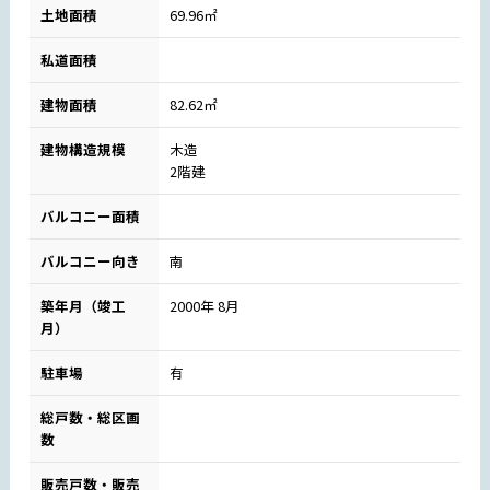
土地面積
69.96㎡
私道面積
建物面積
82.62㎡
建物構造規模
木造
2階建
バルコニー面積
バルコニー向き
南
築年月（竣工
2000年 8月
月）
駐車場
有
総戸数・総区画
数
販売戸数・販売