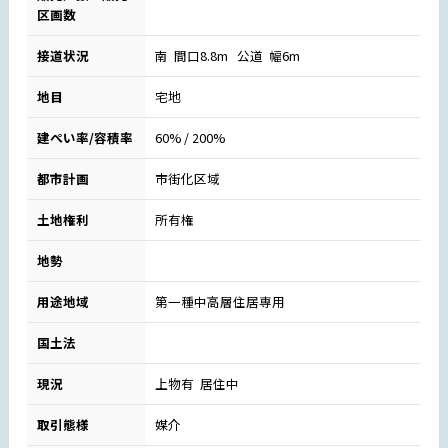
区画数
接道状況
南 間口8.8m 公道 幅6m
地目
宅地
建ぺい率/容積率
60% / 200%
都市計画
市街化区域
土地権利
所有権
地勢
用途地域
第一種中高層住居専用
国土法
現況
上物有 居住中
取引態様
媒介