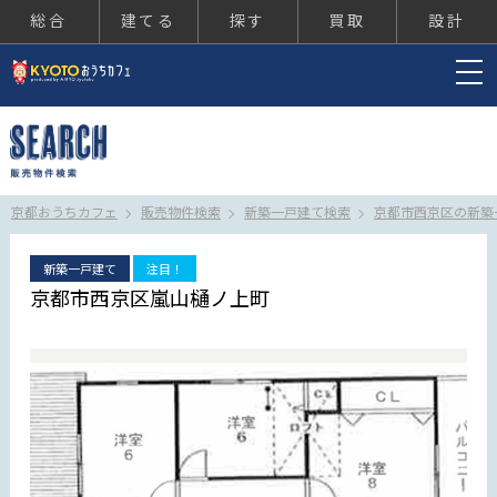
総合
建てる
探す
買取
設計
京都おうちカフェ
京都おうちカフェ
販売物件検索
新築一戸建て検索
京都市西京区の新築
新築一戸建て
注目！
京都市西京区嵐山樋ノ上町