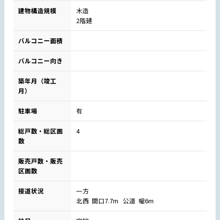
建物構造規模
木造
2階建
バルコニー面積
バルコニー向き
築年月（竣工
月）
駐車場
有
総戸数・総区画
4
数
販売戸数・販売
区画数
接道状況
一方
北西 間口7.7m 公道 幅6m