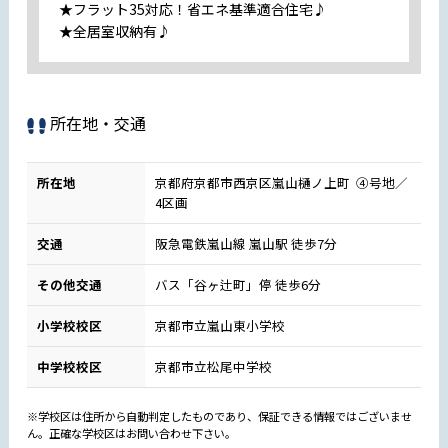
★フラット35対応！省エネ基準適合住宅♪
★全居室収納有♪
所在地・交通
所在地
京都府京都市西京区嵐山樋ノ上町 ④号地／
4区画
交通
阪急電鉄嵐山線 嵐山駅 徒歩7分
その他交通
バス「谷ヶ辻町」停 徒歩6分
小学校校区
京都市立嵐山東小学校
中学校校区
京都市立松尾中学校
※学校区は住所から自動判定したものであり、保証できる情報ではございませ
ん。正確な学校区はお問い合わせ下さい。