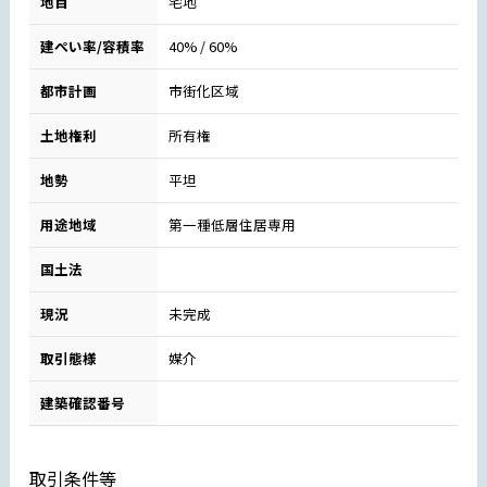
地目
宅地
建ぺい率/容積率
40% / 60%
都市計画
市街化区域
土地権利
所有権
地勢
平坦
用途地域
第一種低層住居専用
国土法
現況
未完成
取引態様
媒介
建築確認番号
取引条件等