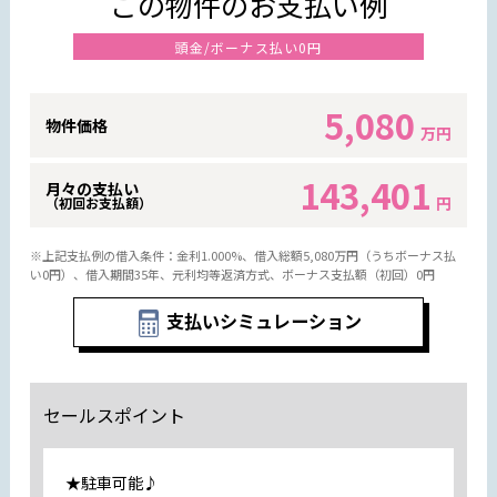
この物件のお支払い例
頭金/ボーナス払い0円
5,080
物件価格
万円
143,401
月々の支払い
円
（初回お支払額）
※上記支払例の借入条件：金利1.000%、借入総額
5,080
万円（うちボーナス払
い0円）、借入期間35年、元利均等返済方式、ボーナス支払額（初回）0円
支払いシミュレーション
セールスポイント
★駐車可能♪