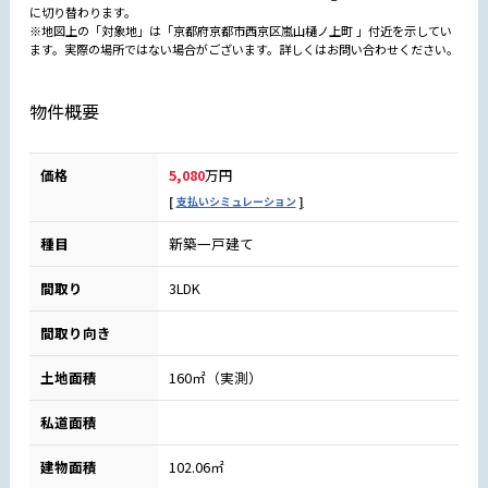
に切り替わります。
※地図上の「対象地」は「京都府京都市西京区嵐山樋ノ上町 」付近を示してい
ます。実際の場所ではない場合がございます。詳しくはお問い合わせください。
物件概要
価格
5,080
万円
支払いシミュレーション
種目
新築一戸建て
間取り
3LDK
間取り向き
土地面積
160㎡（実測）
私道面積
建物面積
102.06㎡