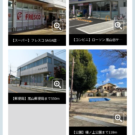
【コンビニ】ローソン 嵐山谷ケ辻子町店まで462m
【スーパー】フレスコ SAGA店まで2207m
【郵便局】嵐山郵便局まで550m
【公園】樋ノ上公園まで118m