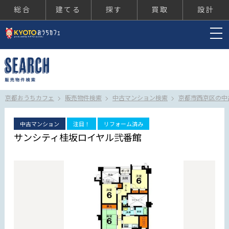
総合
建てる
探す
買取
設計
京都おうちカフェ
京都おうちカフェ
販売物件検索
中古マンション検索
京都市西京区の中
中古マンション
注目！
リフォーム済み
サンシティ桂坂ロイヤル弐番館