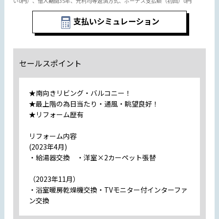
い0円）、借入期間35年、元利均等返済方式、ボーナス支払額（初回）0円
支払いシミュレーション
セールスポイント
★南向きリビング・バルコニー！
★最上階の為日当たり・通風・眺望良好！
★リフォーム歴有
リフォーム内容
(2023年4月)
・給湯器交換 ・洋室×2カーペット張替
（2023年11月）
・浴室暖房乾燥機交換・TVモニター付インターファ
ン交換