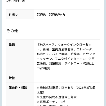
取引条件等
引渡し
契約後 契約後6ヶ月
その他
設備
収納スペース、ウォークインクローゼッ
ト、給湯、室内洗濯機置場、エレベータ、
都市ガス、バイク置場、駐輪場、カウンタ
ーキッチン、モニタ付インターホン、浴室
乾燥機、浴室暖房、ライトコート/吹抜/上
下水/電気
特徴
諸条件・相談
※機械式駐車場：空きあり（2026年2月3日
現在）
※売主の契約不適合責任免責
※専用ポーチ：1.9㎡