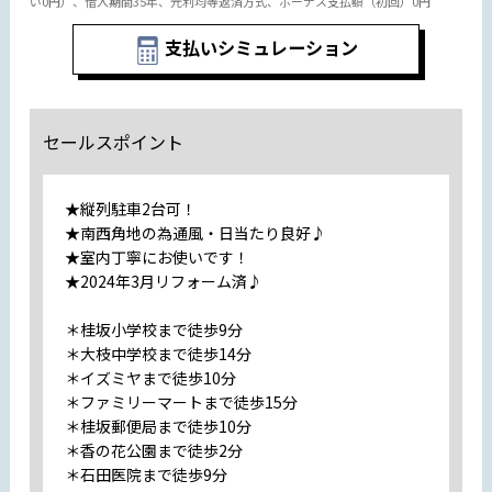
い0円）、借入期間35年、元利均等返済方式、ボーナス支払額（初回）0円
支払いシミュレーション
セールスポイント
★縦列駐車2台可！
★南西角地の為通風・日当たり良好♪
★室内丁寧にお使いです！
★2024年3月リフォーム済♪
＊桂坂小学校まで徒歩9分
＊大枝中学校まで徒歩14分
＊イズミヤまで徒歩10分
＊ファミリーマートまで徒歩15分
＊桂坂郵便局まで徒歩10分
＊香の花公園まで徒歩2分
＊石田医院まで徒歩9分