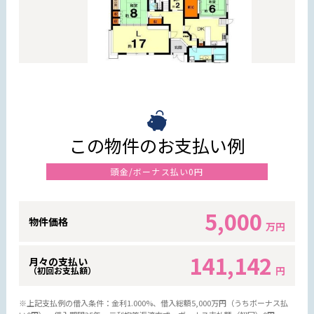
この物件のお支払い例
頭金/ボーナス払い0円
5,000
物件価格
万円
141,142
月々の支払い
円
（初回お支払額）
※上記支払例の借入条件：金利1.000%、借入総額
5,000
万円（うちボーナス払