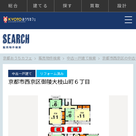
総合
建てる
探す
買取
設計
京都おうちカフェ
京都おうちカフェ
販売物件検索
中古一戸建て検索
京都市西京区の中古
中古一戸建て
リフォーム済み
京都市西京区御陵大枝山町６丁目