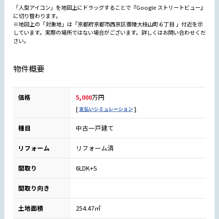
「人型アイコン」を地図上にドラッグすることで『Google ストリートビュー』
に切り替わります。
※地図上の「対象地」は「京都府京都市西京区御陵大枝山町６丁目 」付近を示
しています。実際の場所ではない場合がございます。詳しくはお問い合わせくだ
さい。
物件概要
価格
5,000
万円
支払いシミュレーション
種目
中古一戸建て
リフォーム
リフォーム済
間取り
6LDK+S
間取り向き
土地面積
254.47㎡