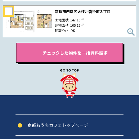
京都市西京区大枝北沓掛町３丁目
土地面積: 147.15㎡
建物面積: 105.16㎡
間取り: 4LDK
京都おうちカフェトップぺージ