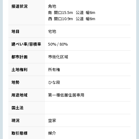
接道状況
角地
南 間口15.5m 公道 幅6m
西 間口10.9m 公道 幅6m
地目
宅地
建ぺい率/容積率
50% / 80%
都市計画
市街化区域
土地権利
所有権
地勢
ひな段
用途地域
第一種低層住居専用
国土法
現況
空家
取引態様
媒介