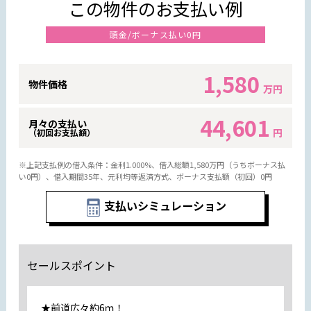
この物件のお支払い例
頭金/ボーナス払い0円
1,580
物件価格
万円
44,601
月々の支払い
円
（初回お支払額）
※上記支払例の借入条件：金利1.000%、借入総額
1,580
万円（うちボーナス払
い0円）、借入期間35年、元利均等返済方式、ボーナス支払額（初回）0円
支払いシミュレーション
セールスポイント
★前道広々約6ｍ！