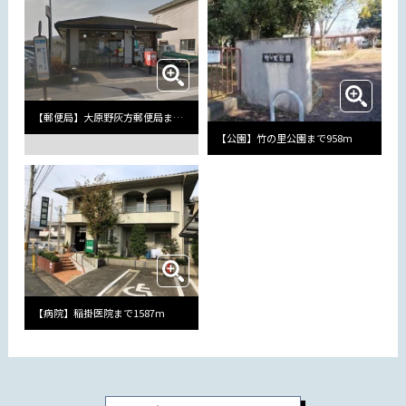
【郵便局】大原野灰方郵便局まで683m
【公園】竹の里公園まで958m
【病院】稲掛医院まで1587m