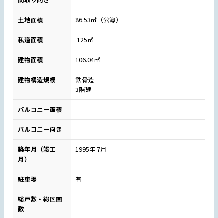
土地面積
86.53㎡（公簿）
私道面積
125㎡
建物面積
106.04㎡
建物構造規模
鉄骨造
3階建
バルコニー面積
バルコニー向き
築年月（竣工
1995年 7月
月）
駐車場
有
総戸数・総区画
数