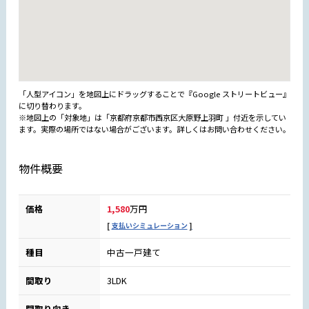
「人型アイコン」を地図上にドラッグすることで『Google ストリートビュー』
に切り替わります。
※地図上の「対象地」は「京都府京都市西京区大原野上羽町 」付近を示してい
ます。実際の場所ではない場合がございます。詳しくはお問い合わせください。
物件概要
価格
1,580
万円
支払いシミュレーション
種目
中古一戸建て
間取り
3LDK
間取り向き