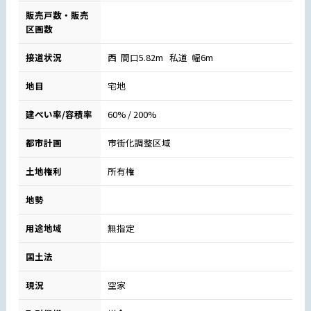
販売戸数・販売
区画数
接道状況
西 間口5.82m 私道 幅6m
地目
宅地
建ぺい率/容積率
60% / 200%
都市計画
市街化調整区域
土地権利
所有権
地勢
用途地域
無指定
国土法
現況
空家