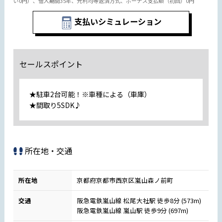
い0円）、借入期間35年、元利均等返済方式、ボーナス支払額（初回）0円
支払いシミュレーション
セールスポイント
★駐車2台可能！※車種による（車庫）
★間取り5SDK♪
所在地・交通
所在地
京都府京都市西京区嵐山森ノ前町
交通
阪急電鉄嵐山線 松尾大社駅 徒歩8分 (573m)
阪急電鉄嵐山線 嵐山駅 徒歩9分 (697m)