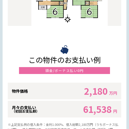
この物件のお支払い例
頭金/ボーナス払い0円
2,180
物件価格
万円
61,538
月々の支払い
円
（初回お支払額）
※上記支払例の借入条件：金利1.000%、借入総額
2,180
万円（うちボーナス払