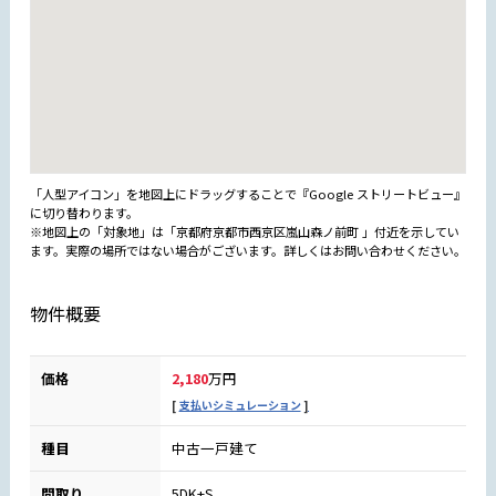
「人型アイコン」を地図上にドラッグすることで『Google ストリートビュー』
に切り替わります。
※地図上の「対象地」は「京都府京都市西京区嵐山森ノ前町 」付近を示してい
ます。実際の場所ではない場合がございます。詳しくはお問い合わせください。
物件概要
価格
2,180
万円
支払いシミュレーション
種目
中古一戸建て
間取り
5DK+S