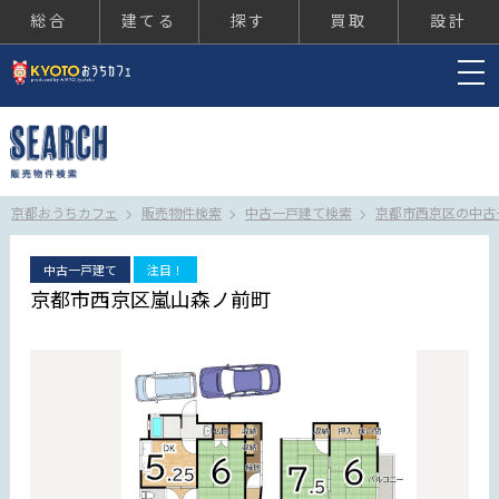
総合
建てる
探す
買取
設計
京都おうちカフェ
京都おうちカフェ
販売物件検索
中古一戸建て検索
京都市西京区の中古
中古一戸建て
注目！
京都市西京区嵐山森ノ前町