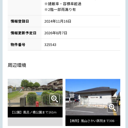
※建蔽率・容積率超過
※2階一部雨漏り有
情報登録日
2024年11月16日
情報更新予定日
2026年8月7日
物件番号
325543
周辺環境
【公園】風呂ノ橋公園まで161m
【病院】嵐山さかい医院まで306m