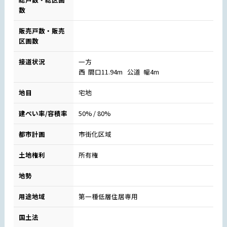
数
販売戸数・販売
区画数
接道状況
一方
西 間口11.94m 公道 幅4m
地目
宅地
建ぺい率/容積率
50% / 80%
都市計画
市街化区域
土地権利
所有権
地勢
用途地域
第一種低層住居専用
国土法