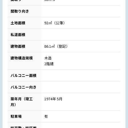
間取り向き
土地面積
92㎡（公簿）
私道面積
建物面積
86.1㎡（登記）
建物構造規模
木造
2階建
バルコニー面積
バルコニー向き
築年月（竣工
1974年 5月
月）
駐車場
有
総戸数・総区画