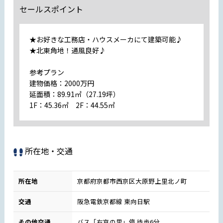
セールスポイント
★お好きな工務店・ハウスメーカにて建築可能♪
★北東角地！通風良好♪
参考プラン
建物価格：2000万円
延面積：89.91㎡（27.19坪）
1F：45.36㎡ 2F：44.55㎡
所在地・交通
所在地
京都府京都市西京区大原野上里北ノ町
交通
阪急電鉄京都線 東向日駅
その他交通
バス「右京の里」停 徒歩6分