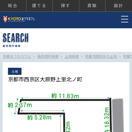
総合
建てる
探す
買取
設計
京都おうちカフェ
京都おうちカフェ
販売物件検索
土地検索
京都市西京区の土地
京都
土地
京都市西京区大原野上里北ノ町