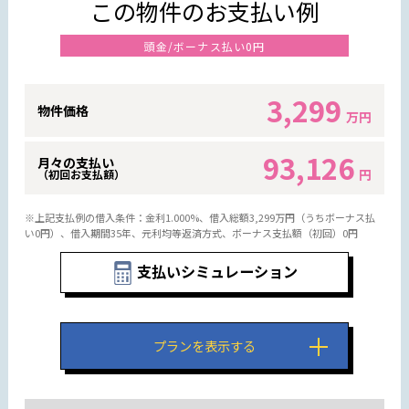
この物件のお支払い例
頭金/ボーナス払い0円
3,299
物件価格
万円
93,126
月々の支払い
円
（初回お支払額）
※上記支払例の借入条件：金利1.000%、借入総額
3,299
万円（うちボーナス払
い0円）、借入期間35年、元利均等返済方式、ボーナス支払額（初回）0円
支払いシミュレーション
プランを表示する