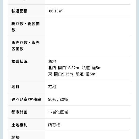
私道面積
88.13㎡
総戸数・総区画
数
販売戸数・販売
区画数
接道状況
角地
北西 間口18.32m 私道 幅5m
東 間口9.35m 私道 幅5m
地目
宅地
建ぺい率/容積率
50% / 80%
都市計画
市街化区域
土地権利
所有権
地勢