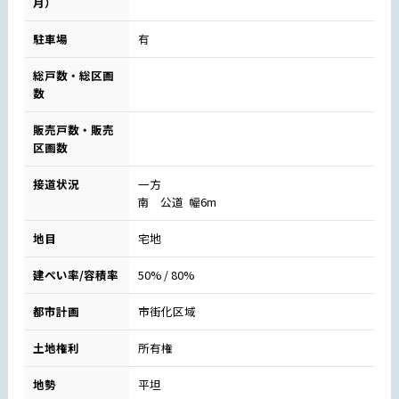
月）
駐車場
有
総戸数・総区画
数
販売戸数・販売
区画数
接道状況
一方
南 公道 幅6m
地目
宅地
建ぺい率/容積率
50% / 80%
都市計画
市街化区域
土地権利
所有権
地勢
平坦