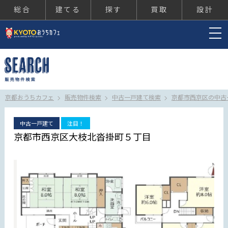
総合
建てる
探す
買取
設計
京都おうちカフェ
京都おうちカフェ
販売物件検索
中古一戸建て検索
京都市西京区の中古
中古一戸建て
注目！
京都市西京区大枝北沓掛町５丁目