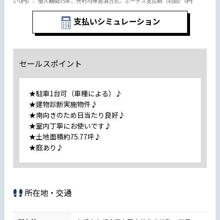
い0円）、借入期間35年、元利均等返済方式、ボーナス支払額（初回）0円
支払いシミュレーション
セールスポイント
★駐車1台可（車種による）♪
★建物診断実施物件♪
★南向きのため日当たり良好♪
★室内丁寧にお使いです♪
★土地面積約75.77坪♪
★庭あり♪
所在地・交通