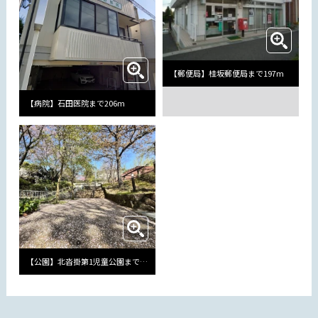
【郵便局】桂坂郵便局まで197m
【病院】石田医院まで206m
【公園】北沓掛第1児童公園まで147m