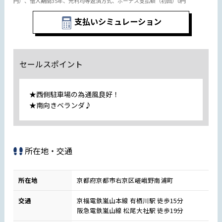
円）、借入期間35年、元利均等返済方式、ボーナス支払額（初回）0円
支払いシミュレーション
セールスポイント
★西側駐車場の為通風良好！
★南向きベランダ♪
所在地・交通
所在地
京都府京都市右京区嵯峨野南浦町
交通
京福電鉄嵐山本線 有栖川駅 徒歩15分
阪急電鉄嵐山線 松尾大社駅 徒歩19分