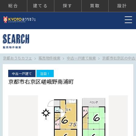
総合
建てる
探す
買取
設計
京都おうちカフェ
京都おうちカフェ
販売物件検索
中古一戸建て検索
京都市右京区の中古
中古一戸建て
注目！
京都市右京区嵯峨野南浦町