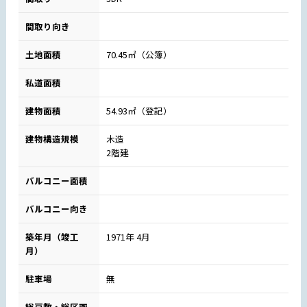
間取り向き
土地面積
70.45㎡（公簿）
私道面積
建物面積
54.93㎡（登記）
建物構造規模
木造
2階建
バルコニー面積
バルコニー向き
築年月（竣工
1971年 4月
月）
駐車場
無
総戸数・総区画