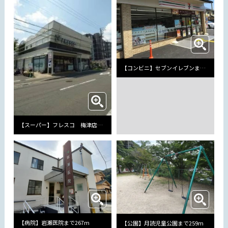
【コンビニ】セブンイレブンまで330m
【スーパー】フレスコ 梅津店まで941m
【病院】岩瀬医院まで267m
【公園】月読児童公園まで259m