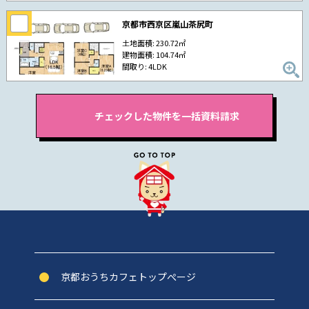
京都市西京区嵐山茶尻町
土地面積: 230.72㎡
建物面積: 104.74㎡
間取り: 4LDK
京都おうちカフェトップぺージ