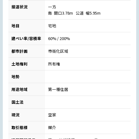
接道状況
一方
南 間口3.78m 公道 幅5.95m
地目
宅地
建ぺい率/容積率
60% / 200%
都市計画
市街化区域
土地権利
所有権
地勢
用途地域
第一種住居
国土法
現況
空家
取引態様
媒介