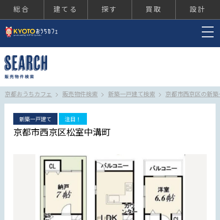
総合
建てる
探す
買取
設計
京都おうちカフェ
京都おうちカフェ
販売物件検索
新築一戸建て検索
京都市西京区の新築
新築一戸建て
注目！
京都市西京区松室中溝町