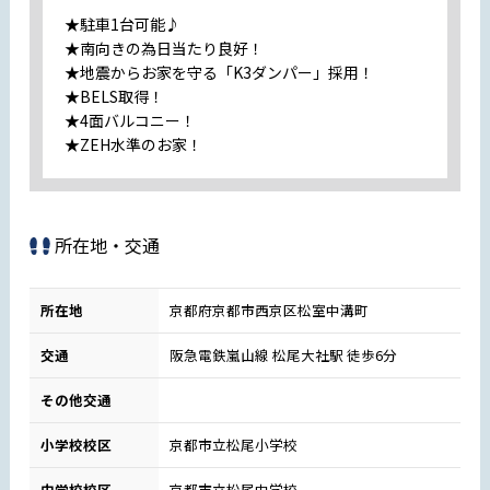
★駐車1台可能♪
★南向きの為日当たり良好！
★地震からお家を守る「K3ダンパー」採用！
★BELS取得！
★4面バルコニー！
★ZEH水準のお家！
所在地・交通
所在地
京都府京都市西京区松室中溝町
交通
阪急電鉄嵐山線 松尾大社駅 徒歩6分
その他交通
小学校校区
京都市立松尾小学校
中学校校区
京都市立松尾中学校