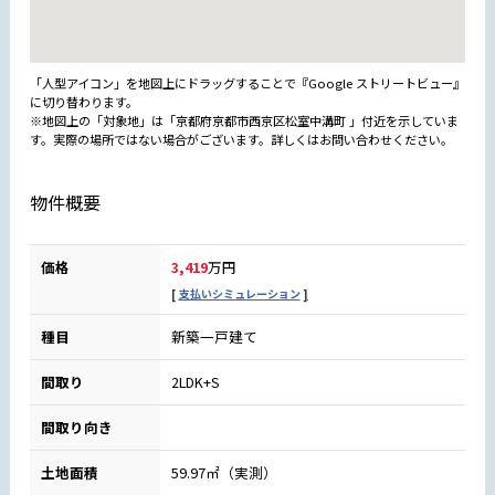
「人型アイコン」を地図上にドラッグすることで『Google ストリートビュー』
に切り替わります。
※地図上の「対象地」は「京都府京都市西京区松室中溝町 」付近を示していま
す。実際の場所ではない場合がございます。詳しくはお問い合わせください。
物件概要
価格
3,419
万円
支払いシミュレーション
種目
新築一戸建て
間取り
2LDK+S
間取り向き
土地面積
59.97㎡（実測）