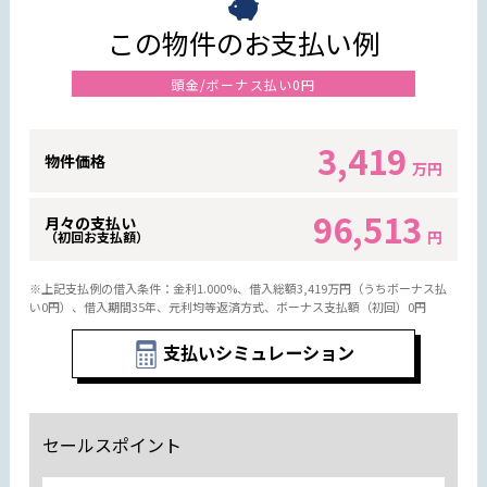
この物件のお支払い例
頭金/ボーナス払い0円
3,419
物件価格
万円
96,513
月々の支払い
円
（初回お支払額）
※上記支払例の借入条件：金利1.000%、借入総額
3,419
万円（うちボーナス払
い0円）、借入期間35年、元利均等返済方式、ボーナス支払額（初回）0円
支払いシミュレーション
セールスポイント