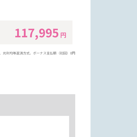
117,995
円
年、元利均等返済方式、ボーナス支払額（初回）0円