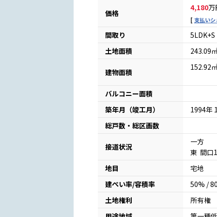
4,180
万
価格
支払いシ
間取り
5LDK+S
土地面積
243.0
152.92
建物面積
バルコニー面積
築年月（竣工月）
1994年 
総戸数・総区画数
一方
接道状況
東 間
地目
宅地
建ぺい率/容積率
50% / 
土地権利
所有権
用途地域
第一種