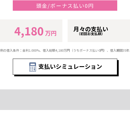
頭金/ボーナス払い0円
4,180
月々の支払い
万円
（初回お支払額）
例の借入条件：金利1.000%、借入総額
4,180
万円（うちボーナス払い0円）、借入期間35
支払いシミュレーション