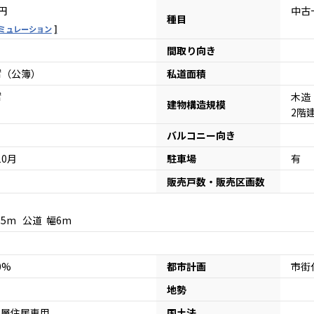
円
中古
種目
ミュレーション
間取り向き
9㎡（公簿）
私道面積
㎡
木造
建物構造規模
2階
バルコニー向き
10月
駐車場
有
販売戸数・販売区画数
口15m 公道 幅6m
80%
都市計画
市街
地勢
低層住居専用
国土法