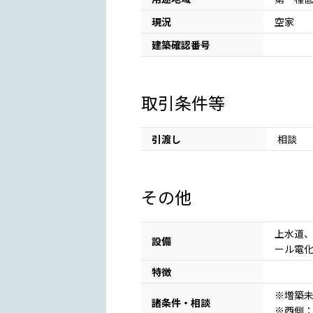
現況
空家
建築確認番号
取引条件等
引渡し
相談
その他
上水道、
設備
ール電
特徴
※増築
諸条件・相談
※西側