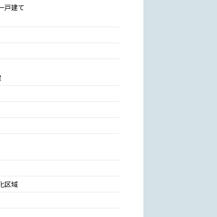
一戸建て
建
化区域