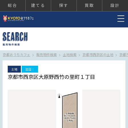
総合
建てる
探す
買取
設計
京都おうちカフェ
京都おうちカフェ
販売物件検索
土地検索
京都市西京区の土地
京都
土地
注目！
京都市西京区大原野西竹の里町１丁目