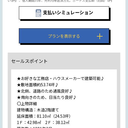
い0円）、借入期間35年、元利均等返済方式、ボーナス支払額（初回）0円
支払いシミュレーション
プランを表示する
セールスポイント
★お好きな工務店・ハウスメーカーで建築可能♪
★敷地面積約53.74坪♪
★北側、道路のため通風良好♪
★南向きのため、日当たり良好♪
〇上物詳細
建物構造：木造2階建て
延床面積：81.10㎡（24.53坪）
1Ｆ：42.98㎡ 2Ｆ：38.12㎡