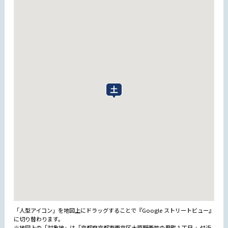
「人型アイコン」を地図上にドラッグすることで『Google ストリートビュー』
に切り替わります。
※地図上の「対象地」は「京都府京都市西京区大原野西竹の里町１丁目 」付近