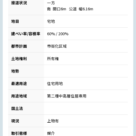
接道状況
一方
南 間口6m 公道 幅6.16m
地目
宅地
建ぺい率/容積率
60% / 200%
都市計画
市街化区域
土地権利
所有権
地勢
最適用途
住宅用地
用途地域
第二種中高層住居専用
国土法
現況
上物有
取引態様
媒介