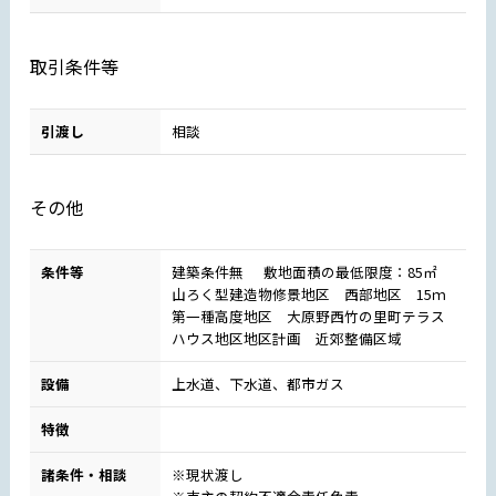
取引条件等
引渡し
相談
その他
条件等
建築条件無 敷地面積の最低限度：85㎡
山ろく型建造物修景地区 西部地区 15ｍ
第一種高度地区 大原野西竹の里町テラス
ハウス地区地区計画 近郊整備区域
設備
上水道、下水道、都市ガス
特徴
諸条件・相談
※現状渡し