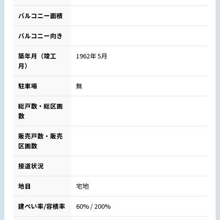
バルコニー面積
バルコニー向き
築年月（竣工
1962年 5月
月）
駐車場
無
総戸数・総区画
数
販売戸数・販売
区画数
接道状況
地目
宅地
建ぺい率/容積率
60% / 200%