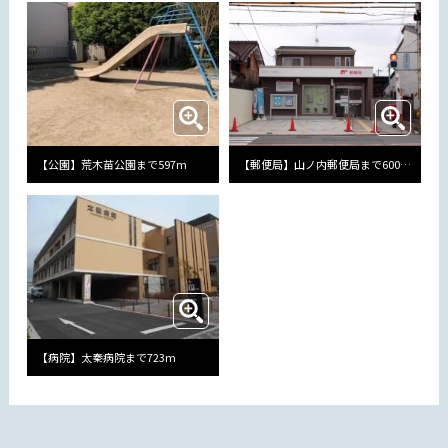
【公園】荒木苗公園まで597m
【郵便局】山ノ内郵便局まで600m
【病院】太秦病院まで723m