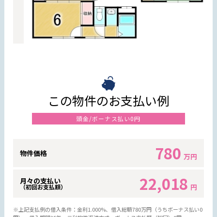
この物件のお支払い例
頭金/ボーナス払い0円
780
物件価格
万円
22,018
月々の支払い
円
（初回お支払額）
※上記支払例の借入条件：金利1.000%、借入総額
780
万円（うちボーナス払い0