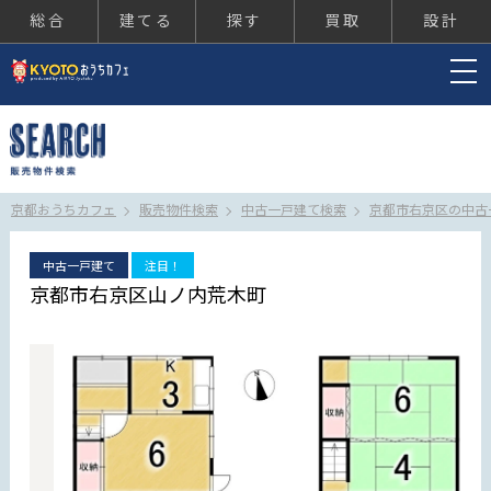
総合
建てる
探す
買取
設計
京都おうちカフェ
京都おうちカフェ
販売物件検索
中古一戸建て検索
京都市右京区の中古
中古一戸建て
注目！
京都市右京区山ノ内荒木町