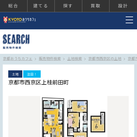
総合
建てる
探す
買取
設計
京都おうちカフェ
京都おうちカフェ
販売物件検索
土地検索
京都市西京区の土地
京都
土地
注目！
京都市西京区上桂前田町