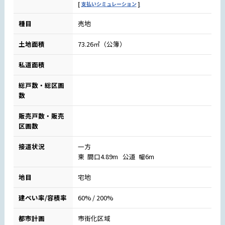
支払いシミュレーション
種目
売地
土地面積
73.26㎡（公簿）
私道面積
総戸数・総区画
数
販売戸数・販売
区画数
接道状況
一方
東 間口4.89m 公道 幅6m
地目
宅地
建ぺい率/容積率
60% / 200%
都市計画
市街化区域