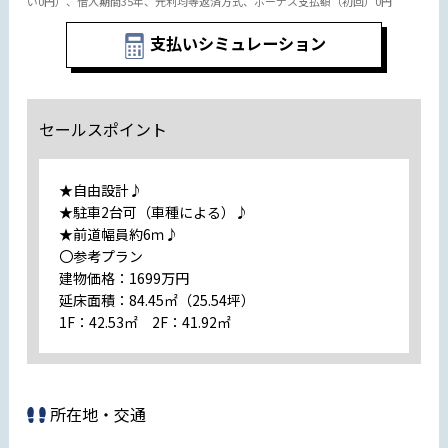
い0円）、借入期間35年、元利均等返済方式、ボーナス支払額（初回）0円
支払いシミュレーション
セールスポイント
★自由設計♪
★駐車2台可（車種による）♪
★前道幅員約6ｍ♪
〇参考プラン
建物価格：1699万円
延床面積：84.45㎡（25.54坪）
1F：42.53㎡ 2F：41.92㎡
所在地・交通