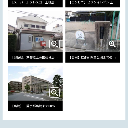
【スーパー】フレスコ 上桂店まで512m
【コンビニ】セブンイレブン 上桂前田町店まで280m
【郵便局】京都桂上豆田郵便局まで443m
【公園】桂御所児童公園まで63m
【病院】三菱京都病院まで88m