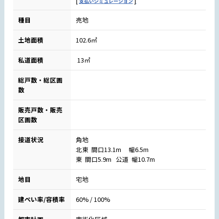
支払いシミュレーション
種目
売地
土地面積
102.6㎡
私道面積
13㎡
総戸数・総区画
数
販売戸数・販売
区画数
接道状況
角地
北東 間口13.1m 幅6.5m
東 間口5.9m 公道 幅10.7m
地目
宅地
建ぺい率/容積率
60% / 100%