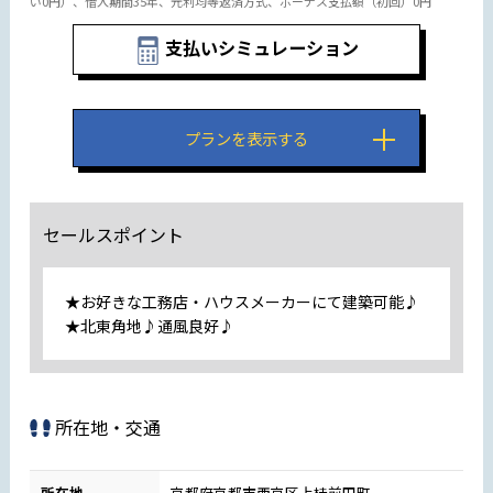
い0円）、借入期間35年、元利均等返済方式、ボーナス支払額（初回）0円
支払いシミュレーション
プランを表示する
セールスポイント
★お好きな工務店・ハウスメーカーにて建築可能♪
★北東角地♪通風良好♪
所在地・交通
所在地
京都府京都市西京区上桂前田町