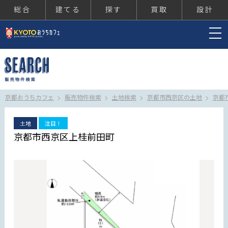
総合
建てる
探す
買取
設計
京都おうちカフェ
京都おうちカフェ
販売物件検索
土地検索
京都市西京区の土地
京都
土地
注目！
京都市西京区上桂前田町