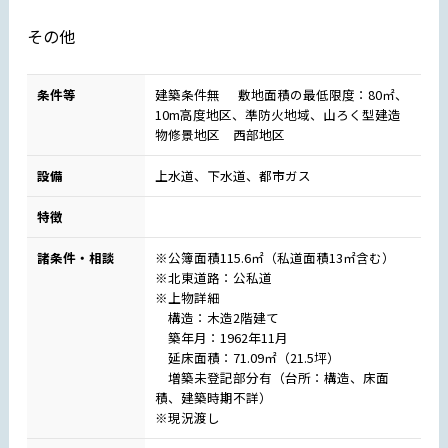
その他
条件等
建築条件無 敷地面積の最低限度：80㎡、
10m高度地区、準防火地域、山ろく型建造
物修景地区 西部地区
設備
上水道、下水道、都市ガス
特徴
諸条件・相談
※公簿面積115.6㎡（私道面積13㎡含む）
※北東道路：公私道
※上物詳細
構造：木造2階建て
築年月：1962年11月
延床面積：71.09㎡（21.5坪）
増築未登記部分有（台所：構造、床面
積、建築時期不詳）
※現況渡し