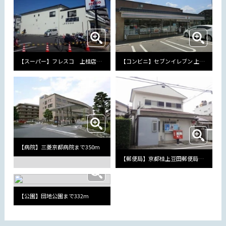
【スーパー】フレスコ 上桂店まで544m
【コンビニ】セブンイレブン 上桂前田町店まで194m
【病院】三菱京都病院まで350m
【郵便局】京都桂上豆田郵便局まで542m
【公園】団地公園まで332m