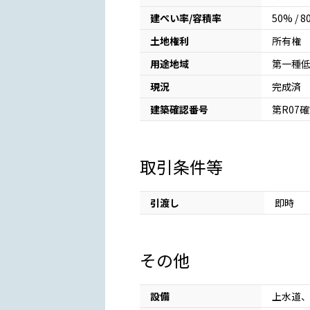
建ぺい率/容積率
50% / 
土地権利
所有権
用途地域
第一種
現況
完成済
建築確認番号
第R07確
取引条件等
引渡し
即時
その他
設備
上水道