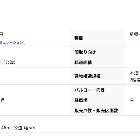
円
新築
種目
ミュレーション
間取り向き
1㎡（公簿）
私道面積
木造
建物構造規模
2階
バルコニー向き
6月
駐車場
有
販売戸数・販売区画数
7.46m 公道 幅5m