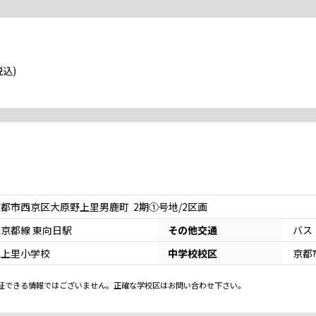
税込)
都市西京区大原野上里男鹿町 2期①号地/2区画
京都線 東向日駅
その他交通
バス
立上里小学校
中学校校区
京都
証できる情報ではございません。正確な学校区はお問い合わせ下さい。