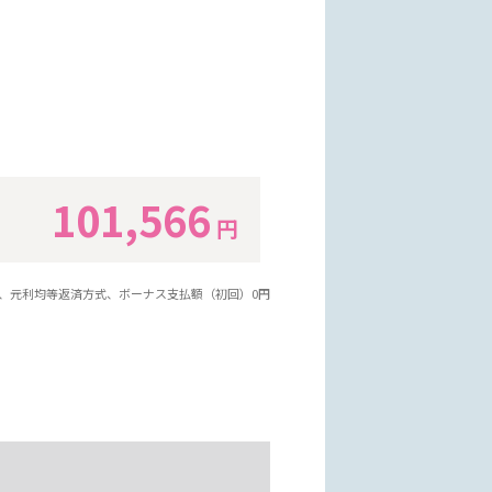
101,566
円
年、元利均等返済方式、ボーナス支払額（初回）0円