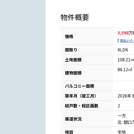
物件概要
3,598
万
価格
支払いシ
間取り
4LDK
土地面積
108.2
86.12㎡
建物面積
バルコニー面積
築年月（竣工月）
2026年 
総戸数・総区画数
2
一方
接道状況
北 間口
地目
宅地