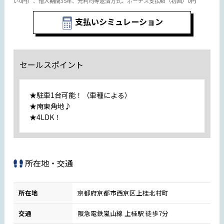
い0円）、借入期間35年、元利均等返済方式、ボーナス支払額（初回）0円
支払いシミュレーション
セールスポイント
★駐車1台可能！（車種による）
★南東角地♪
★4LDK！
所在地・交通
所在地
京都府京都市西京区上桂北村町
交通
阪急電鉄嵐山線 上桂駅 徒歩7分