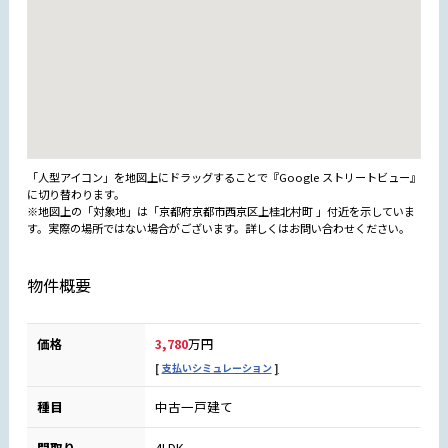
「人型アイコン」を地図上にドラッグすることで『Google ストリートビュー』
に切り替わります。
※地図上の「対象地」は「京都府京都市西京区上桂北村町 」付近を示していま
す。実際の場所ではない場合がございます。詳しくはお問い合わせください。
物件概要
価格
3,780
万円
支払いシミュレーション
種目
中古一戸建て
間取り
4LDK