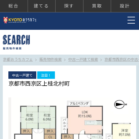
総合
建てる
探す
買取
設計
京都おうちカフェ
京都おうちカフェ
販売物件検索
中古一戸建て検索
京都市西京区の中古
中古一戸建て
注目！
京都市西京区上桂北村町