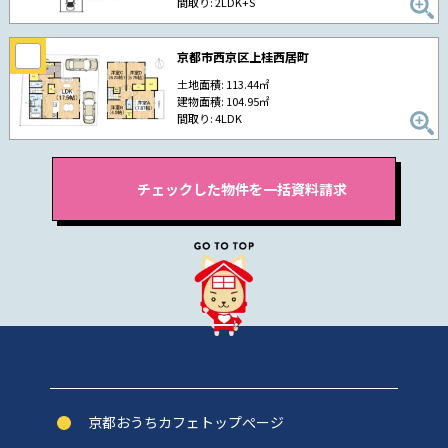
間取り: 2LDK+S
京都市西京区上桂西居町
土地面積: 113.44㎡
建物面積: 104.95㎡
間取り: 4LDK
京都おうちカフェトップぺージ