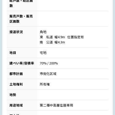
総戸数・総区画
数
販売戸数・販売
区画数
接道状況
角地
東 私道 幅4.9m 位置指定有
南 公道 幅4.3m
地目
宅地
建ぺい率/容積率
70% / 200%
都市計画
市街化区域
土地権利
所有権
地勢
用途地域
第二種中高層住居専用