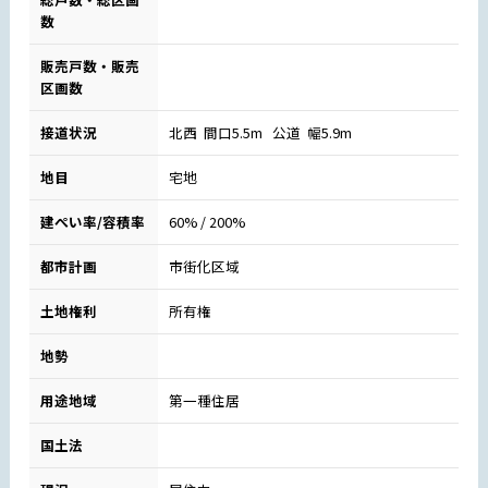
数
販売戸数・販売
区画数
接道状況
北西 間口5.5m 公道 幅5.9m
地目
宅地
建ぺい率/容積率
60% / 200%
都市計画
市街化区域
土地権利
所有権
地勢
用途地域
第一種住居
国土法