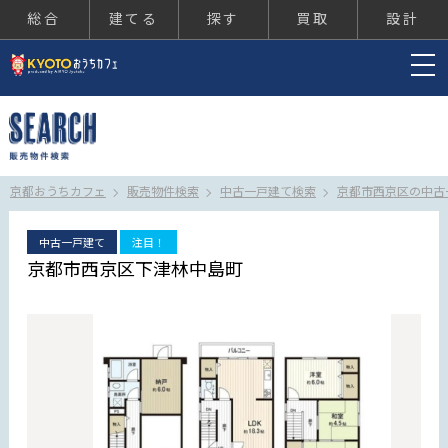
総合
建てる
探す
買取
設計
京都おうちカフェ
京都おうちカフェ
販売物件検索
中古一戸建て検索
京都市西京区の中古
中古一戸建て
注目！
京都市西京区下津林中島町