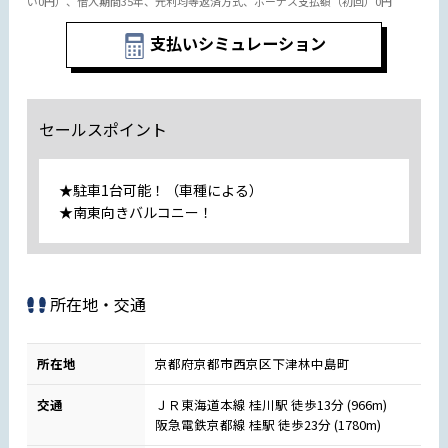
い0円）、借入期間35年、元利均等返済方式、ボーナス支払額（初回）0円
支払いシミュレーション
セールスポイント
★駐車1台可能！（車種による）
★南東向きバルコニー！
所在地・交通
所在地
京都府京都市西京区下津林中島町
交通
ＪＲ東海道本線 桂川駅 徒歩13分 (966m)
阪急電鉄京都線 桂駅 徒歩23分 (1780m)