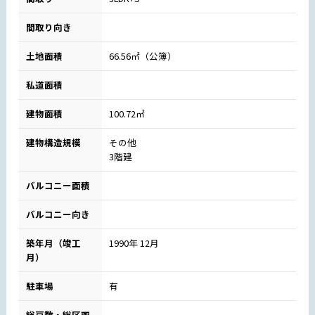
間取り向き
土地面積
66.56㎡（公簿）
私道面積
建物面積
100.72㎡
建物構造規模
その他
3階建
バルコニー面積
バルコニー向き
築年月（竣工
1990年 12月
月）
駐車場
有
総戸数・総区画