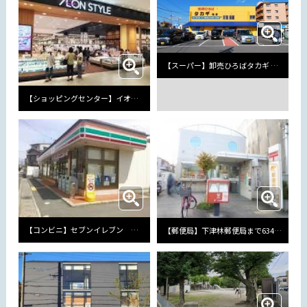
【スーパー】卸売ひろばタカギ 桂店まで543m
【ショッピングセンター】イオンモール京都桂川まで2279m
【コンビニ】セブンイレブン 京都牛ケ瀬店まで295m
【郵便局】下津林郵便局まで634m