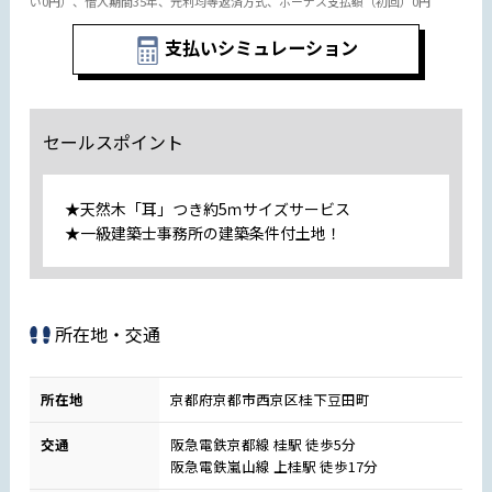
い0円）、借入期間35年、元利均等返済方式、ボーナス支払額（初回）0円
支払いシミュレーション
セールスポイント
★天然木「耳」つき約5ｍサイズサービス
★一級建築士事務所の建築条件付土地！
所在地・交通
所在地
京都府京都市西京区桂下豆田町
交通
阪急電鉄京都線 桂駅 徒歩5分
阪急電鉄嵐山線 上桂駅 徒歩17分