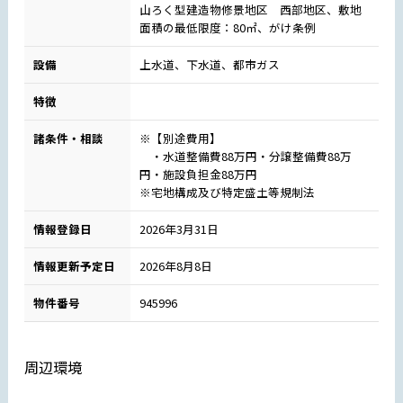
山ろく型建造物修景地区 西部地区、敷地
面積の最低限度：80㎡、がけ条例
設備
上水道、下水道、都市ガス
特徴
諸条件・相談
※【別途費用】
・水道整備費88万円・分譲整備費88万
円・施設負担金88万円
※宅地構成及び特定盛土等規制法
情報登録日
2026年3月31日
情報更新予定日
2026年8月8日
物件番号
945996
周辺環境