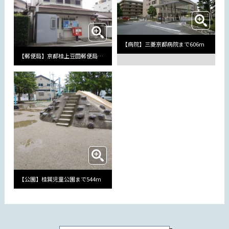
【病院】三菱京都病院まで606m
【郵便局】京都桂上豆田郵便局まで217m
【公園】桂巽児童公園まで544m