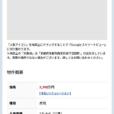
「人型アイコン」を地図上にドラッグすることで『Google ストリートビュー』
に切り替わります。
※地図上の「対象地」は「京都府京都市西京区桂下豆田町 」付近を示していま
す。実際の場所ではない場合がございます。詳しくはお問い合わせください。
物件概要
価格
3,998
万円
支払いシミュレーション
種目
売地
土地面積
131.6㎡（公簿）