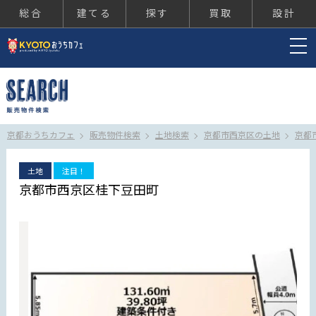
総合
建てる
探す
買取
設計
京都おうちカフェ
京都おうちカフェ
販売物件検索
土地検索
京都市西京区の土地
京都
土地
注目！
京都市西京区桂下豆田町