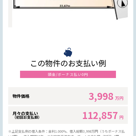
この物件のお支払い例
頭金/ボーナス払い0円
3,998
物件価格
万円
112,857
月々の支払い
円
（初回お支払額）
※上記支払例の借入条件：金利1.000%、借入総額
3,998
万円（うちボーナス払