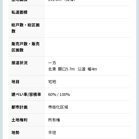
私道面積
総戸数・総区画
数
販売戸数・販売
区画数
接道状況
一方
北東 間口5.7m 公道 幅4m
地目
宅地
建ぺい率/容積率
60% / 100%
都市計画
市街化区域
土地権利
所有権
地勢
平坦