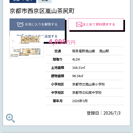
京都市西京区嵐山茶尻町
お気に入りを解除する
まとめて資料請求する
お気に入りに追加する
4,898
万円
交通
阪急電鉄嵐山線
嵐山駅
間取り
4LDK
土地面積
164.31㎡
建物面積
98.54㎡
小学校区
京都市立嵐山東小学校
中学校区
京都市立松尾中学校
築年月
2026年5月
登録日：2026/7/3