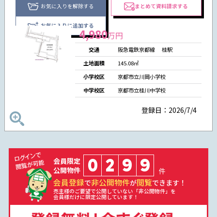
お気に入りを解除する
まとめて資料請求する
お気に入りに追加する
4,980
万円
交通
阪急電鉄京都線
桂駅
土地面積
145.08㎡
小学校区
京都市立川岡小学校
中学校区
京都市立桂川中学校
登録日：2026/7/4
0
2
9
9
会員限定
公開物件
件
会員登録
非公開物件
閲覧
で
が
できます！
売主様のご要望で公開していない「非公開物件」を
会員様だけに限定公開しています！