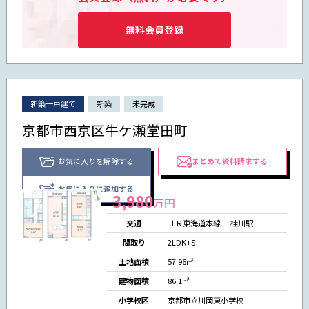
無料会員登録
新築一戸建て
新築
未完成
京都市西京区牛ケ瀬堂田町
お気に入りを解除する
まとめて資料請求する
お気に入りに追加する
3,980
万円
交通
ＪＲ東海道本線
桂川駅
間取り
2LDK+S
土地面積
57.96㎡
建物面積
86.1㎡
小学校区
京都市立川岡東小学校