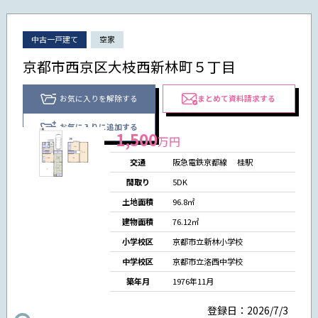
中古一戸建て
空家
京都市西京区大枝西新林町５丁目
お気に入りを解除する
まとめて資料請求する
お気に入りに追加する
1,500
万円
交通
阪急電鉄京都線
桂駅
間取り
5DK
土地面積
96.8㎡
建物面積
76.12㎡
小学校区
京都市立新林小学校
中学校区
京都市立洛西中学校
築年月
1976年11月
登録日：2026/7/3