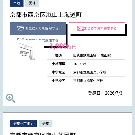
土地
更地
京都市西京区嵐山上海道町
お気に入りを解除する
まとめて資料請求する
お気に入りに追加する
3,980
万円
交通
阪急電鉄嵐山線
嵐山駅
土地面積
161.38㎡
小学校区
京都市立嵐山東小学校
中学校区
京都市立松尾中学校
登録日：2026/7/3
新築一戸建て
新築
京都市西京区嵐山茶尻町