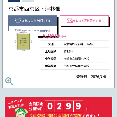
京都市西京区下津林佃
お気に入りを解除する
まとめて資料請求する
お気に入りに追加する
5,960
万円
交通
阪急電鉄京都線
桂駅
土地面積
171.5㎡
小学校区
京都市立川岡小学校
中学校区
京都市立桂川中学校
登録日：2026/7/6
0
2
9
9
会員限定
公開物件
件
会員登録
非公開物件
閲覧
で
が
できます！