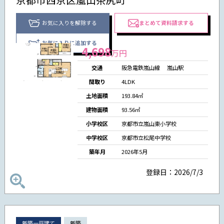
お気に入りを解除する
まとめて資料請求する
お気に入りに追加する
4,698
万円
交通
阪急電鉄嵐山線
嵐山駅
間取り
4LDK
土地面積
193.84㎡
建物面積
93.56㎡
小学校区
京都市立嵐山東小学校
中学校区
京都市立松尾中学校
築年月
2026年5月
登録日：2026/7/3
新築一戸建て
新築