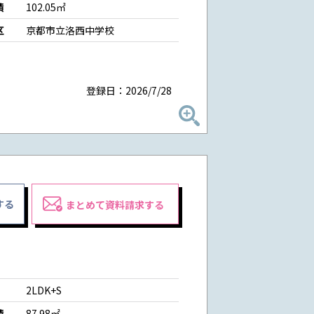
積
102.05㎡
区
京都市立洛西中学校
登録日：2026/7/28
する
まとめて資料請求する
2LDK+S
積
87.98㎡