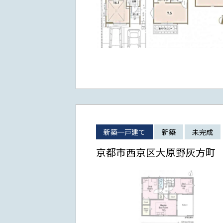
新築一戸建て
新築
未完成
京都市西京区大原野灰方町